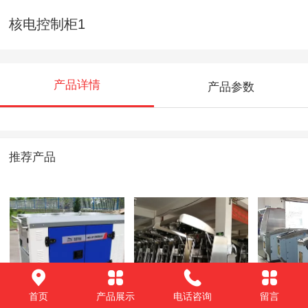
核电控制柜1
产品详情
产品参数
推荐产品
中国移动基站专用
TVM（自动售票
AGM(自
首页
产品展示
电话咨询
留言
静音发电机装置2
机）2